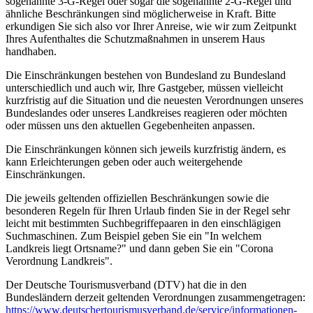
sogenannte 3-G-Regel oder sogar die sogenannte 2-G-Regel und
ähnliche Beschränkungen sind möglicherweise in Kraft. Bitte
erkundigen Sie sich also vor Ihrer Anreise, wie wir zum Zeitpunkt
Ihres Aufenthaltes die Schutzmaßnahmen in unserem Haus
handhaben.
Die Einschränkungen bestehen von Bundesland zu Bundesland
unterschiedlich und auch wir, Ihre Gastgeber, müssen vielleicht
kurzfristig auf die Situation und die neuesten Verordnungen unseres
Bundeslandes oder unseres Landkreises reagieren oder möchten
oder müssen uns den aktuellen Gegebenheiten anpassen.
Die Einschränkungen können sich jeweils kurzfristig ändern, es
kann Erleichterungen geben oder auch weitergehende
Einschränkungen.
Die jeweils geltenden offiziellen Beschränkungen sowie die
besonderen Regeln für Ihren Urlaub finden Sie in der Regel sehr
leicht mit bestimmten Suchbegriffepaaren in den einschlägigen
Suchmaschinen. Zum Beispiel geben Sie ein "In welchem
Landkreis liegt Ortsname?" und dann geben Sie ein "Corona
Verordnung Landkreis".
Der Deutsche Tourismusverband (DTV) hat die in den
Bundesländern derzeit geltenden Verordnungen zusammengetragen:
https://www.deutscher­tourismusverband.de/­service/­informationen-