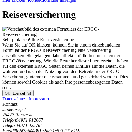
Hier klicken: Kontaktformular anzeigen!
Reiseversicherung
Sehr praktisch! Ihre Reiseversicherung:
Wenn Sie auf OK klicken, können Sie in einem eingebundenen
Formular der ERGO-Reiseversicherung eine Versicherung
abschließen. Sie gelangen dabei direkt auf die Internetseiten der
ERGO-Versicherung. Wir, die Betreiber dieser Internetseiten, haben
auf den externen ERGO-Seiten keinen Einfluss auf die Daten, die
während und nach der Nutzung von den Betreibern der ERGO-
Versicherung-Internetseite gesammelt und gespeichert werden. Dies
können sowohl Cookies als auch Ihre personenbezogenen Daten
sein.
OK! Los geht's!
Datenschutz
|
Impressum
Kontakt
Junkerweg 1
26427 Bensersiel
Telefon
04971 912667
Telefax
04971 925764
Email
i
9
n
6
f
7
o
6
@
3
b
1
e
2
n
3
s
1
e
5
r
3
s
7
i
1
e
4
l
2
-