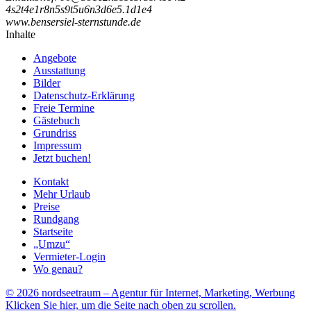
4
s
2
t
4
e
1
r
8
n
5
s
9
t
5
u
6
n
3
d
6
e
5
.
1
d
1
e
4
www.bensersiel-sternstunde.de
Inhalte
Angebote
Ausstattung
Bilder
Datenschutz-Erklärung
Freie Termine
Gästebuch
Grundriss
Impressum
Jetzt buchen!
Kontakt
Mehr Urlaub
Preise
Rundgang
Startseite
„Umzu“
Vermieter-Login
Wo genau?
© 2026 nordseetraum – Agentur für Internet, Marketing, Werbung
Klicken Sie hier, um die Seite nach oben zu scrollen.